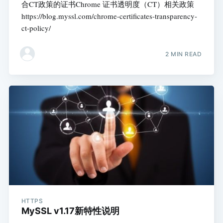
合CT政策的证书Chrome 证书透明度（CT）相关政策
https://blog.myssl.com/chrome-certificates-transparency-
ct-policy/
2 MIN READ
HTTPS
MySSL v1.17新特性说明