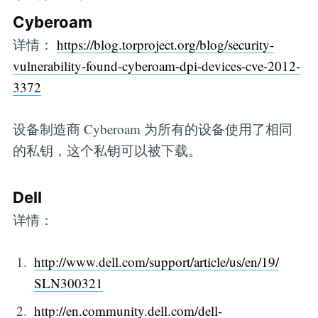
Cyberoam
详情：
https://blog.torproject.org/blog/security-
vulnerability-found-cyberoam-dpi-devices-cve-2012-
3372
设备制造商 Cyberoam 为所有的设备使用了相同
的私钥，这个私钥可以被下载。
Dell
详情：
http://www.dell.com/support/article/us/en/19/
SLN300321
http://en.community.dell.com/dell-