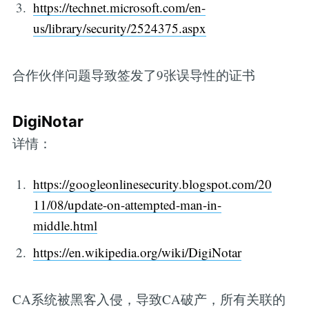
https://technet.microsoft.com/en-
us/library/security/2524375.aspx
合作伙伴问题导致签发了9张误导性的证书
DigiNotar
详情：
https://googleonlinesecurity.blogspot.com/20
11/08/update-on-attempted-man-in-
middle.html
https://en.wikipedia.org/wiki/DigiNotar
CA系统被黑客入侵，导致CA破产，所有关联的