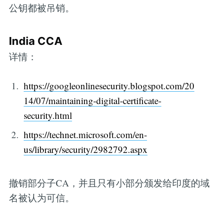
公钥都被吊销。
India CCA
详情：
https://googleonlinesecurity.blogspot.com/20
14/07/maintaining-digital-certificate-
security.html
https://technet.microsoft.com/en-
us/library/security/2982792.aspx
撤销部分子CA，并且只有小部分颁发给印度的域
名被认为可信。