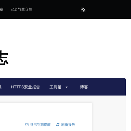
签章
安全与兼容性
志