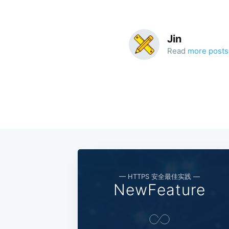
Jin
Read
more posts
— HTTPS 安全最佳实践 —
NewFeature