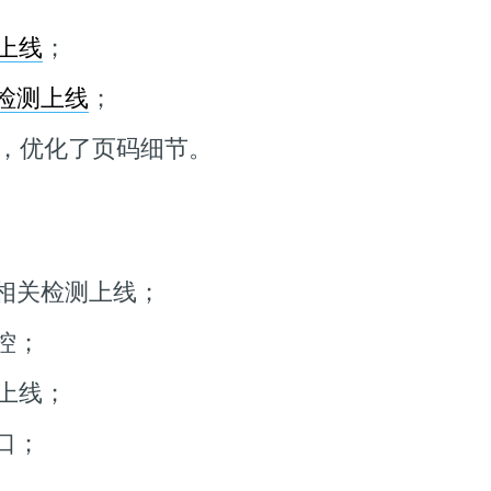
能上线
；
检测上线
；
G，优化了页码细节。
相关检测上线；
控；
章上线；
口；